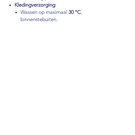
Kledingverzorging
:
Wassen op maximaal
30 °C
,
binnenstebuiten.
Drogen in de droogtrommel
wordt afgeraden om de
printkwaliteit en de conditie
van de stof te behouden.
We stellen uw begrip en steun zeer
op prijs!
Onze partners