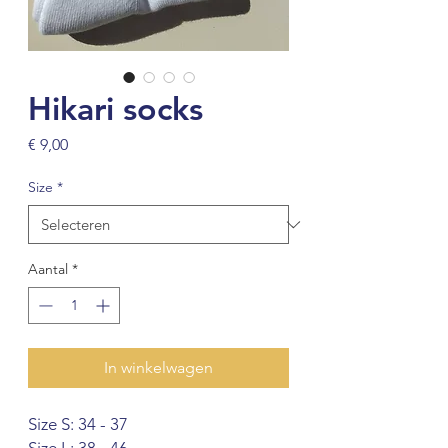
Hikari socks
Prijs
€ 9,00
Size
*
Aantal
*
In winkelwagen
Size S: 34 - 37