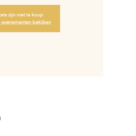
kets zijn niet te koop
 evenementen bekijken
d