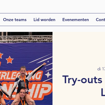
Onze teams
Lid worden
Evenementen
Cont
di 1
Try-outs 