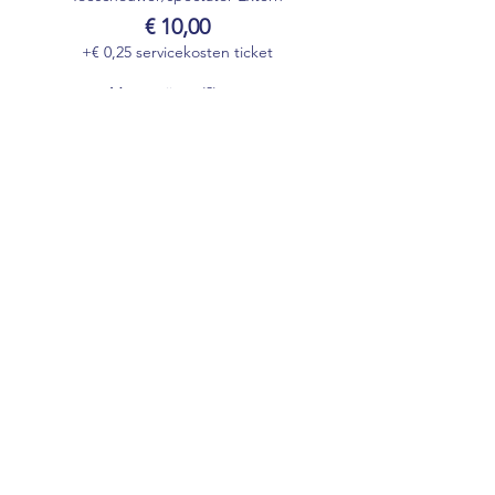
€ 10,00
+€ 0,25 servicekosten ticket
Meer prijzen (2)
Deel dit evenement
Onze partners