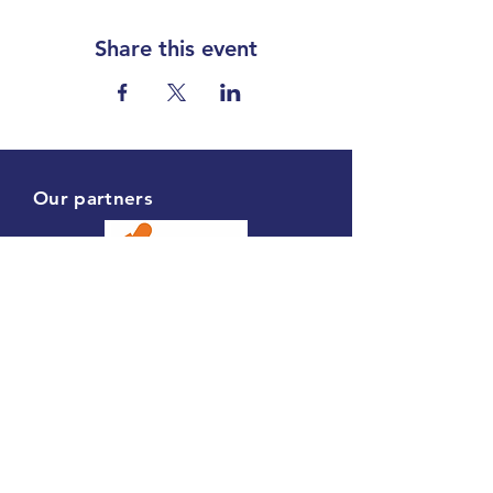
Share this event
Our partners
Contact
Koperslagerstraat 8
3077 MD Rotterdam