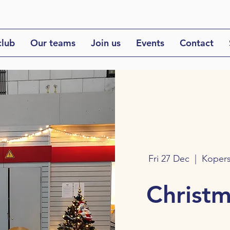
club
Our teams
Join us
Events
Contact
Fri 27 Dec
  |  
Kopers
Christ